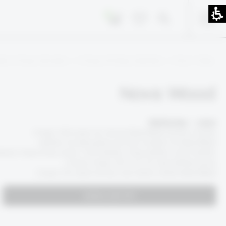
0
עמוד הבית
שולחנות ועמדות עבודה
מערכות עבודה מש
Nova Wood
מותג – Narbutas
קולקציית שולחנות Nova Wood מכניסה את הטבע לחלל העבודה!
Nova Wood זוהי קולקציית המורכבת ממגוון סוגים של שולחנות:
שולחנות כתיבה, שולחנות עבודה, שולחנות לחדרי ישיבות, עמדות עבודה משותפ
גבוהים ושולחנות קפה לכל צרכי חלל העבודה והמשרד.
Nova Wood מוסיפה תחושת יוקרה ועדינות לעיצוב חלל העבודה!
לפרטים נוספים