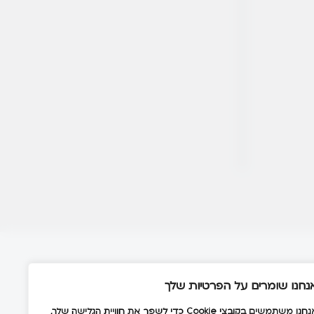
נחנו שומרים על הפרטיות שלך
אנחנו משתמשים בקובצי Cookie כדי לשפר את חוויית הגלישה שלך,